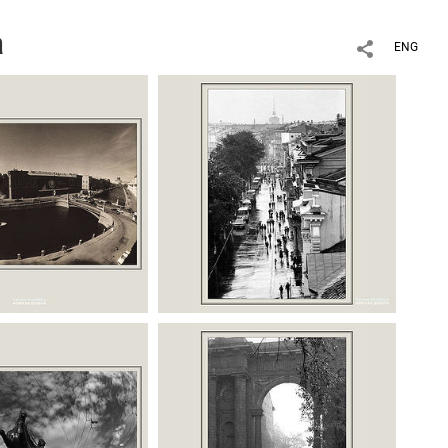
а
ENG