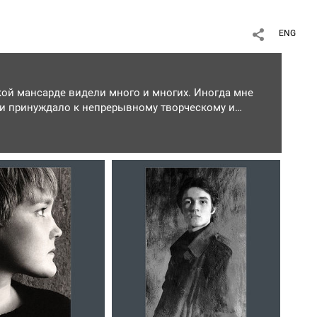
ENG
кой мансарде видели много и многих. Иногда мне
, и принуждало к непрерывному творческому и
вейших современников – писателей, поэтов,
числа фотографов. Умных и не очень, талантливых
 Это происходило как-то само собой, без особого
 Здесь я сделал множество портретов, и каждый –
го персонажа я отщипывал кусочек его души и
, спорю, сверяю свои поступки, удачи и неудачи.
сать небольшой рассказ, и рано или поздно я
и.