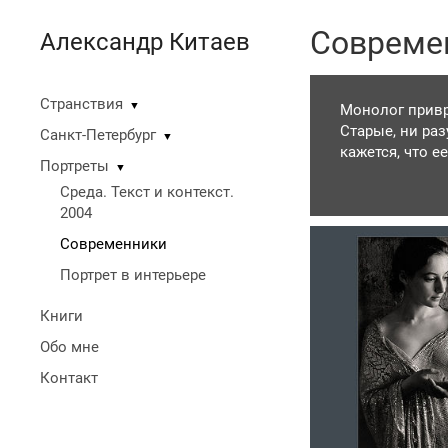
Совреме
Александр Китаев
Странствия
▼
Монолог прив
Старые, ни ра
Санкт-Петербург
▼
кажется, что 
Портреты
▼
человеческому
Среда. Текст и контекст.
музыкантов, х
2004
и так себе. Ко
старания с мо
Современники
как приключен
Портрет в интерьере
приращивал к с
Похищенные ко
Книги
этим займусь.
Обо мне
Контакт