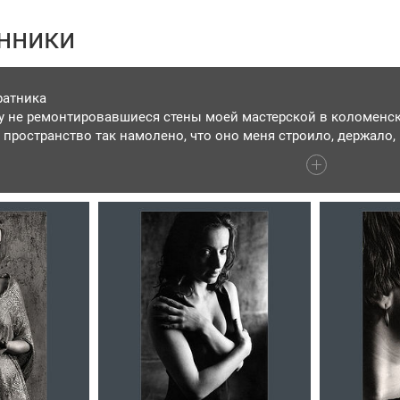
нники
ратника
зу не ремонтировавшиеся стены моей мастерской в коломенс
ее пространство так намолено, что оно меня строило, держало
 самосовершенствованию. Сколько здесь побывало талантли
удожников всех умений и направлений! И, конечно же, несть 
тел мастерской переваривал и сплавлял, отторгал и привечал.
ей стороны. Среда была умнее меня, а я был рабом мансарды.
ие, как новый опыт, каждый обогащал меня. От каждого свое
воей. Многих уже нет на этом свете, но я все ещё с ними живу
гда-то фрагменты их душ живут во мне. Про многих могу напи
 А пока – делюсь их образами для памяти без должной отделк