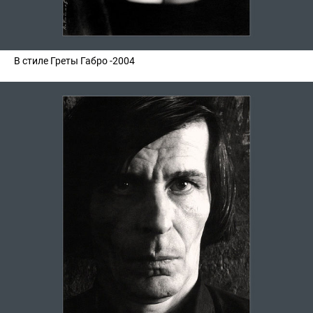
В стиле Греты Габро -2004