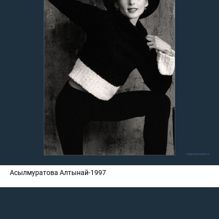
Асылмуратова Алтынай-1997