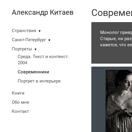
Совреме
Александр Китаев
Странствия
▼
Монолог прив
Старые, ни ра
Санкт-Петербург
▼
кажется, что 
Портреты
▼
человеческому
Среда. Текст и контекст.
музыкантов, х
2004
и так себе. Ко
старания с мо
Современники
как приключен
Портрет в интерьере
приращивал к с
Похищенные ко
Книги
этим займусь.
Обо мне
Контакт