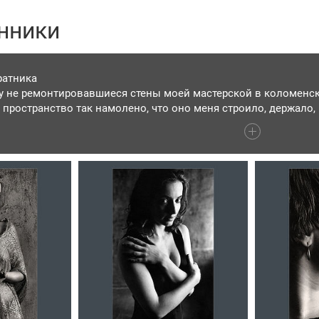
нники
ратника
зу не ремонтировавшиеся стены моей мастерской в коломенс
ее пространство так намолено, что оно меня строило, держало
 самосовершенствованию. Сколько здесь побывало талантли
удожников всех умений и направлений! И, конечно же, несть 
тел мастерской переваривал и сплавлял, отторгал и привечал.
ей стороны. Среда была умнее меня, а я был рабом мансарды.
ие, как новый опыт, каждый обогащал меня. От каждого свое
воей. Многих уже нет на этом свете, но я все ещё с ними живу
гда-то фрагменты их душ живут во мне. Про многих могу напи
 А пока – делюсь их образами для памяти без должной отделк