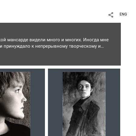
ENG
кой мансарде видели много и многих. Иногда мне
, и принуждало к непрерывному творческому и
вейших современников – писателей, поэтов,
числа фотографов. Умных и не очень, талантливых
 Это происходило как-то само собой, без особого
 Здесь я сделал множество портретов, и каждый –
го персонажа я отщипывал кусочек его души и
, спорю, сверяю свои поступки, удачи и неудачи.
сать небольшой рассказ, и рано или поздно я
и.