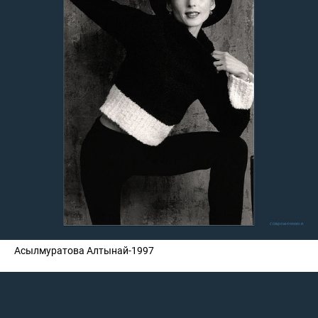
Асылмуратова Алтынай-1997