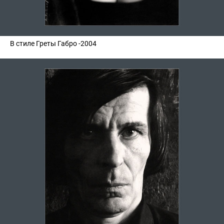
В стиле Греты Габро -2004